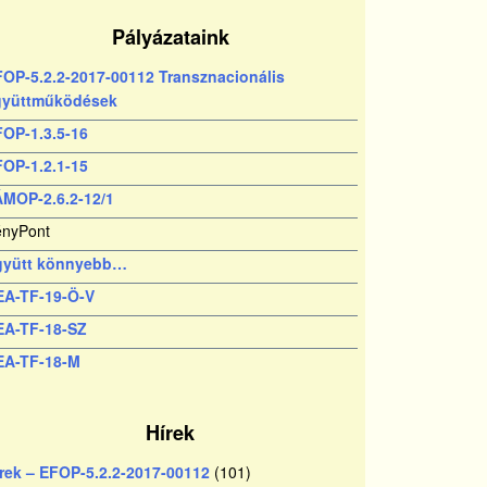
Pályázataink
OP-5.2.2-2017-00112 Transznacionális
gyüttműködések
OP-1.3.5-16
OP-1.2.1-15
MOP-2.6.2-12/1
lenlegi
nyPont
dal
gyütt könnyebb…
EA-TF-19-Ö-V
EA-TF-18-SZ
EA-TF-18-M
Hírek
rek – EFOP-5.2.2-2017-00112
(101)