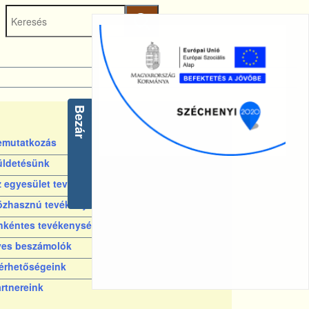
Keresés
indítása
Bezár
Rólunk
emutatkozás
üldetésünk
 egyesület tevékenysége
özhasznú tevékenységeink
nkéntes tevékenységeink
ves beszámolók
érhetőségeink
rtnereink