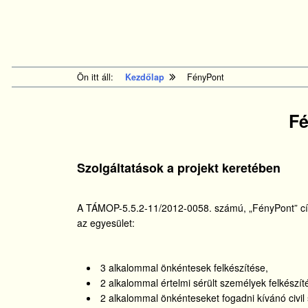
tartalomhoz
Kezdőlapra
ugrás
Ön itt áll:
Kezdőlap
FényPont
Fé
Szolgáltatások a projekt keretében
A TÁMOP-5.5.2-11/2012-0058. számú, „FényPont” cím
az egyesület:
3 alkalommal önkéntesek felkészítése,
2 alkalommal értelmi sérült személyek felkészí
2 alkalommal önkénteseket fogadni kívánó civil