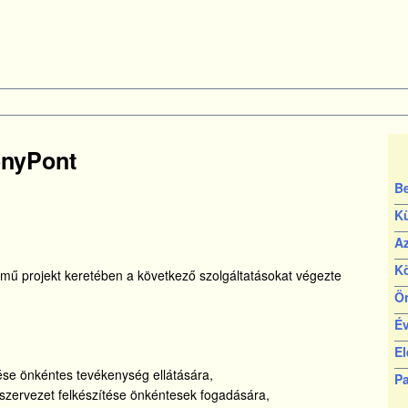
nyPont
B
K
Az
K
ű projekt keretében a következő szolgáltatásokat végezte
Ö
É
El
tése önkéntes tevékenység ellátására,
Pa
 szervezet felkészítése önkéntesek fogadására,