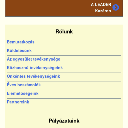
A LEADER
Következő
Kazáron
bejegyzés
Rólunk
Bemutatkozás
Küldetésünk
Az egyesület tevékenysége
Közhasznú tevékenységeink
Önkéntes tevékenységeink
Éves beszámolók
Elérhetőségeink
Partnereink
Pályázataink