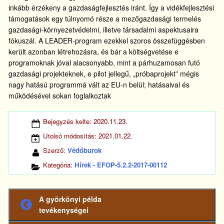
inkább érzékeny a gazdaságfejlesztés iránt. Így a vidékfejlesztési
támogatások egy túlnyomó része a mezőgazdasági termelés
gazdasági-környezetvédelmi, illetve társadalmi aspektusaira
fókuszál. A LEADER-program ezekkel szoros összefüggésben
került azonban létrehozásra, és bár a költségvetése e
programoknak jóval alacsonyabb, mint a párhuzamosan futó
gazdasági projekteknek, e pilot jellegű, „próbaprojekt” mégis
nagy hatású programmá vált az EU-n belül; hatásaival és
működésével sokan foglalkoztak
Bejegyzés kelte:
2020.11.23.
Utolsó módosítás:
2021.01.22.
Szerző:
Védőburok
Kategória:
Hírek - EFOP-5.2.2-2017-00112
A györkönyi példa
Előző
tevékenységei
bejegyzés