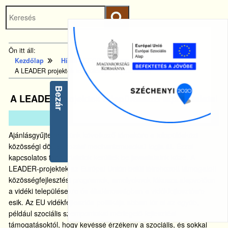
Keresés
Ugrás a fő
indítása
tartalomhoz
Kezdőlapra
Ön itt áll:
ugrás
Kezdőlap
Hírek - EFOP-5.2.2-2017-00112
A LEADER projektek településközi tapasztalatai
Bezár
A LEADER projektek településközi tapasztalatai
2020.
nov.
23.
Ajánlásgyűjteményünk következő témaköre a településközi
közösségi döntéshozási mechanizmusokat fogja át. Ezzel
kapcsolatos tapasztalatok kerültek be javaslataink közé. A
LEADER-projektek az Európai Unión belül létrehozott támogatott
közösségfejlesztési programok, amelyeknek fókusza alapvetően
a vidéki településekre és általánosságban a vidékfejlesztésre
esik. Az EU vidékfejlesztés-politikája abban tér el az egyéb,
például szociális szempontokat mérlegelő fejlesztési
támogatásoktól, hogy kevéssé érzékeny a szociális, és sokkal