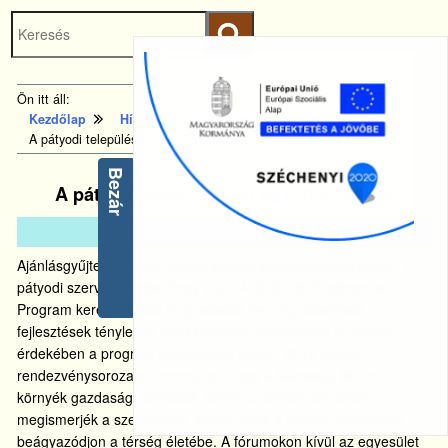
Keresés
Ugrás a fő
indítása
tartalomhoz
Kezdőlapra
Ön itt áll:
ugrás
Kezdőlap
Hírek - EFOP-5.2.2-2017-00112
A pátyodi településközi együttműködés
Bezár
A pátyodi településközi együttműködés
2021.
jan.
4.
Ajánlásgyűjteményünk Pátyod község jógyakorlatával bővült. A
pátyodi szervezet célja, hogy a 2014-2020 Vidékfejlesztési
Program keretein belül megvalósuló és megvalósítható
fejlesztések tényleges helyi igényeket elégítsenek ki. Ennek
érdekében a program indulásának idején, 2015 őszén
rendezvénysorozatot szerveztek, hogy a lakosság, illetve a
környék gazdasági szereplői, illetve az önkormányzatok
megismerjék a szervezetet, illetve, hogy a csoport működése
beágyazódjon a térség életébe. A fórumokon kívül az egyesület