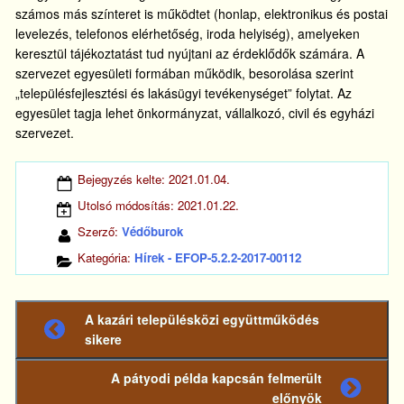
számos más színteret is működtet (honlap, elektronikus és postai
levelezés, telefonos elérhetőség, iroda helyiség), amelyeken
keresztül tájékoztatást tud nyújtani az érdeklődők számára. A
szervezet egyesületi formában működik, besorolása szerint
„településfejlesztési és lakásügyi tevékenységet” folytat. Az
egyesület tagja lehet önkormányzat, vállalkozó, civil és egyházi
szervezet.
Bejegyzés kelte:
2021.01.04.
Utolsó módosítás:
2021.01.22.
Szerző:
Védőburok
Kategória:
Hírek - EFOP-5.2.2-2017-00112
A kazári településközi együttműködés
Előző
sikere
bejegyzés
A pátyodi példa kapcsán felmerült
Következő
előnyök