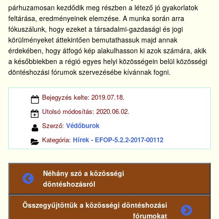
párhuzamosan kezdődik meg részben a létező jó gyakorlatok
feltárása, eredményeinek elemzése. A munka során arra
fókuszálunk, hogy ezeket a társadalmi-gazdasági és jogi
körülményeket áttekintően bemutathassuk majd annak
érdekében, hogy átfogó kép alakulhasson ki azok számára, akik
a későbbiekben a régió egyes helyi közösségein belül közösségi
döntéshozási fórumok szervezésébe kívánnak fogni.
Bejegyzés kelte:
2019.07.18.
Utolsó módosítás:
2020.06.02.
Szerző:
Védőburok
Kategória:
Hírek - EFOP-5.2.2-2017-00112
Néhány szó a közösségi
Előző
döntéshozásról
bejegyzés
Összegyűjtöttük a közösségi döntéshozási
Következő
fórumokat