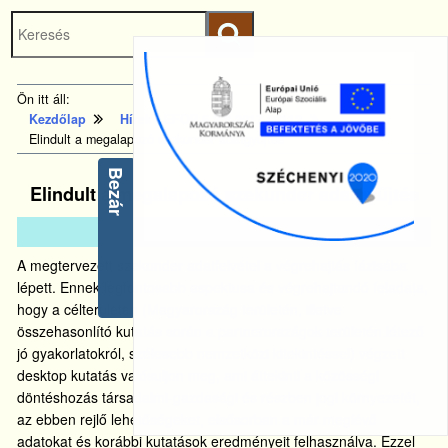
Keresés
Ugrás a fő
indítása
tartalomhoz
Kezdőlapra
Ön itt áll:
ugrás
Kezdőlap
Hírek - EFOP-5.2.2-2017-00112
Elindult a megalapozó szekunder adatgyűjtés
Bezár
Elindult a megalapozó szekunder adatgyűjtés
2019.
júl.
18.
A megtervezett szekunder adatfelvétel a végrehajtás fázisába
lépett. Ennek legfontosabb aspektusa és végrehajtandó feladata,
hogy a célterületen (Magyarország területén, illetve
összehasonlító kutatás során a partnerországok területén létező
jó gyakorlatokról, szélesebb nemzetközi kitekintéssel) végzett
desktop kutatás valósuljon meg, ami áttekinti a közösségi
döntéshozás társadalmi-gazdasági és részben jogi környezetét,
az ebben rejlő lehetőségeket, elsősorban a már meglévő
adatokat és korábbi kutatások eredményeit felhasználva. Ezzel