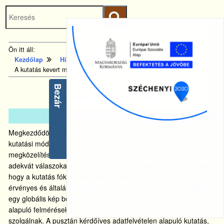
Keresés
Ugrás a fő
indítása
tartalomhoz
Kezdőlapra
Ön itt áll:
ugrás
Kezdőlap
Hírek - EFOP-5.2.2-2017-00112
A kutatás kevert módszerei
Bezár
A kutatás kevert módszerei
2019.
okt.
3.
Megkezdődött a kutatásunk adatfelvétele. A kutatás során kevert
kutatási módszert alkalmaztunk, vagyis többféle kutatási
megközelítés szerint értelmeztük a problémákat és kerestünk
adekvát válaszokat e problémákra. A többféle megközelítés célja,
hogy a kutatás fókuszában álló kérdéskörökre megbízható,
érvényes és általánosítható válaszokat kapjunk, amely alapján
egy globális kép bontakozhat ki róluk. Az egyetlen módszeren
alapuló felmérések ugyanis mindenképp hiányos képpel
szolgálnak. A pusztán kérdőíves adatfelvételen alapuló kutatás,