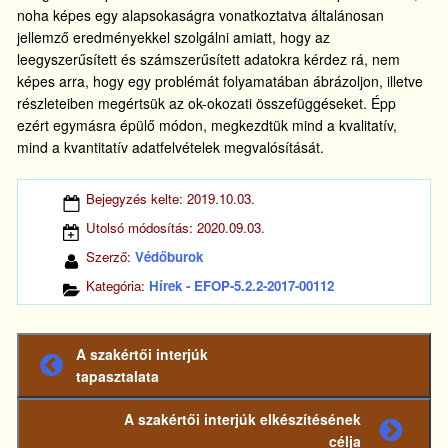
noha képes egy alapsokaságra vonatkoztatva általánosan
jellemző eredményekkel szolgálni amiatt, hogy az
leegyszerűsített és számszerűsített adatokra kérdez rá, nem
képes arra, hogy egy problémát folyamatában ábrázoljon, illetve
részleteiben megértsük az ok-okozati összefüggéseket. Épp
ezért egymásra épülő módon, megkezdtük mind a kvalitatív,
mind a kvantitatív adatfelvételek megvalósítását.
Bejegyzés kelte:
2019.10.03.
Utolsó módosítás:
2020.09.03.
Szerző:
Védőburok
Kategória:
Hírek - EFOP-5.2.2-2017-00112
A szakértői interjúk
Előző
tapasztalata
bejegyzés
A szakértői interjúk elkészítésének
Következő
célja