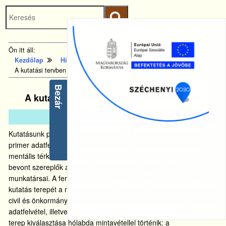
Keresés
Ugrás a fő
indítása
tartalomhoz
Kezdőlapra
Ön itt áll:
ugrás
Kezdőlap
Hírek - EFOP-5.2.2-2017-00112
A kutatási tervben megfogalmazott célok
Bezár
A kutatási tervben megfogalmazott célok
2019.
júl.
25.
Kutatásunk primer eleme is többcélú. A kutatás során alkalmazott
primer adatfelvétel: a survey kutatás – rugalmas kérdőívezés, a
mentális térképezés és a fókuszcsoportok által a kutatásba
bevont szereplők a civil és önkormányzati szervezetek
munkatársai. A fentieknek megfelelően a primer nemzetközi
kutatás terepét a magyarországi, romániai, szerbiai és szlovákiai
civil és önkormányzati szervezetek munkatársai jelentik. A survey
adatfelvétel, illetve a ráépülő primer kutatási szakasz során a
terep kiválasztása hólabda mintavétellel történik: a