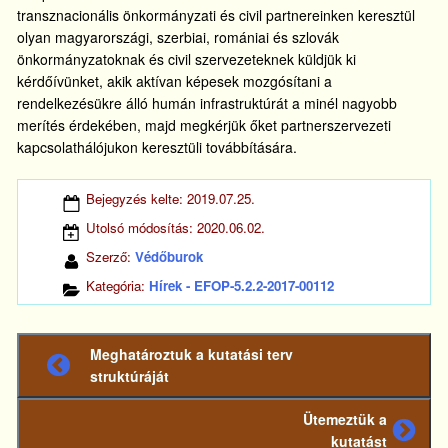
transznacionális önkormányzati és civil partnereinken keresztül
olyan magyarországi, szerbiai, romániai és szlovák
önkormányzatoknak és civil szervezeteknek küldjük ki
kérdőívünket, akik aktívan képesek mozgósítani a
rendelkezésükre álló humán infrastruktúrát a minél nagyobb
merítés érdekében, majd megkérjük őket partnerszervezeti
kapcsolathálójukon keresztüli továbbítására.
Bejegyzés kelte:
2019.07.25.
Utolsó módosítás:
2020.06.02.
Szerző:
Védőburok
Kategória:
Hírek - EFOP-5.2.2-2017-00112
Meghatároztuk a kutatási terv
Előző
struktúráját
bejegyzés
Ütemeztük a
Következő
kutatást