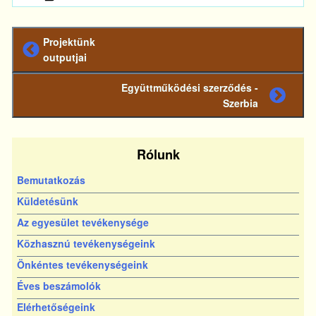
Projektünk
Előző
outputjai
bejegyzés
Együttműködési szerződés -
Következő
Szerbia
bejegyzés
Rólunk
Bemutatkozás
Küldetésünk
Az egyesület tevékenysége
Közhasznú tevékenységeink
Önkéntes tevékenységeink
Éves beszámolók
Elérhetőségeink