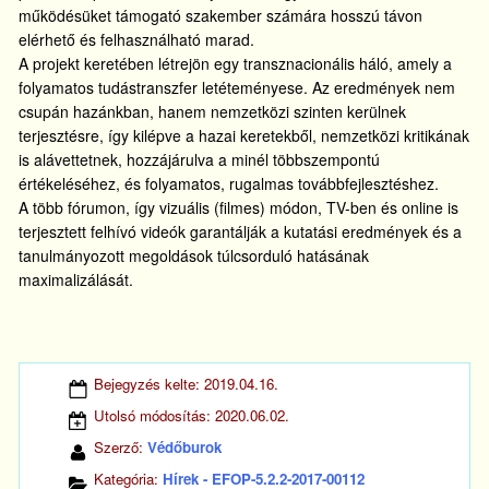
működésüket támogató szakember számára hosszú távon
elérhető és felhasználható marad.
A projekt keretében létrejön egy transznacionális háló, amely a
folyamatos tudástranszfer letéteményese. Az eredmények nem
csupán hazánkban, hanem nemzetközi szinten kerülnek
terjesztésre, így kilépve a hazai keretekből, nemzetközi kritikának
is alávettetnek, hozzájárulva a minél többszempontú
értékeléséhez, és folyamatos, rugalmas továbbfejlesztéshez.
A több fórumon, így vizuális (filmes) módon, TV-ben és online is
terjesztett felhívó videók garantálják a kutatási eredmények és a
tanulmányozott megoldások túlcsorduló hatásának
maximalizálását.
Bejegyzés kelte:
2019.04.16.
Utolsó módosítás:
2020.06.02.
Szerző:
Védőburok
Kategória:
Hírek - EFOP-5.2.2-2017-00112