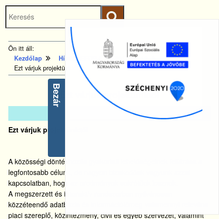
Keresés
Ugrás a fő
indítása
tartalomhoz
Kezdőlapra
Ön itt áll:
ugrás
Kezdőlap
Hírek - EFOP-5.2.2-2017-00112
Ezt várjuk projektünktől
Bezár
Ezt várjuk projektünktől
2019.
ápr.
16.
Ezt várjuk projektünktől
A közösségi döntéshozás gyakorlati lehetőségeinek feltárása a
legfontosabb célunk, de nagyon bizakodóak vagyunk azzal
kapcsolatban, hogy az eredmények sokrétűek lesznek.
A megszerzett és interaktív rendszerben nyilvánosan
közzéteendő adatbázis és információtömeg valamennyi releváns
piaci szereplő, közintézmény, civil és egyéb szervezet, valamint