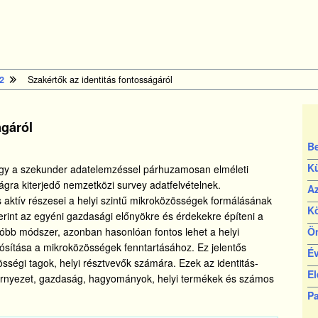
2
Szakértők az identitás fontosságáról
ágáról
B
K
hogy a szekunder adatelemzéssel párhuzamosan elméleti
zágra kiterjedő nemzetközi survey adatfelvételnek.
Az
is aktív részesei a helyi szintű mikroközösségek formálásának
K
erint az egyéni gazdasági előnyökre és érdekekre építeni a
atóbb módszer, azonban hasonlóan fontos lehet a helyi
Ö
ósítása a mikroközösségek fenntartásához. Ez jelentős
É
zösségi tagok, helyi résztvevők számára. Ezek az identitás-
El
 környezet, gazdaság, hagyományok, helyi termékek és számos
Pa