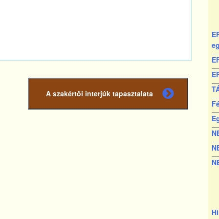
EF
e
EF
EF
TÁ
A szakértői interjúk tapasztalata
Következő
F
bejegyzés
E
N
N
N
Hí