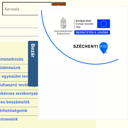
Keresés
indítása
Bezár
Rólunk
emutatkozás
üldetésünk
 egyesület tevékenysége
özhasznú tevékenységeink
nkéntes tevékenységeink
ves beszámolók
érhetőségeink
rtnereink