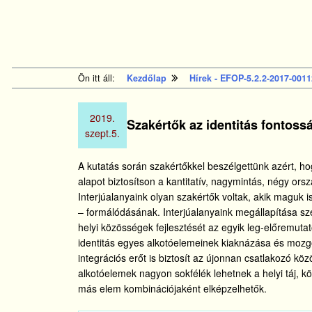
tartalomhoz
Kezdőlapra
ugrás
Ön itt áll:
Kezdőlap
Hírek - EFOP-5.2.2-2017-0011
2019.
Szakértők az identitás fontoss
szept.
5.
A kutatás során szakértőkkel beszélgettünk azért, 
alapot biztosítson a kantitatív, nagymintás, négy ors
Interjúalanyaink olyan szakértők voltak, akik maguk 
– formálódásának. Interjúalanyaink megállapítása sz
helyi közösségek fejlesztését az egyik leg-előremut
identitás egyes alkotóelemeinek kiaknázása és mozg
integrációs erőt is biztosít az újonnan csatlakozó kö
alkotóelemek nagyon sokfélék lehetnek a helyi táj,
más elem kombinációjaként elképzelhetők.